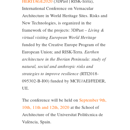
HERITAGE2020
(3DPast | RISK-Terra),
International Conference on Vernacular
Architecture in World Heritage Sites. Risks and
New Technologies, is organized in the
framework of the projects: 3DPast –
Living &
virtual visiting European World Heritage
funded by the Creative Europe Program of the
European Union; and RISK-Terra.
Earthen
architecture in the Iberian Peninsula: study of
natural, social and anthropic risks and
strategies to improve resilience
(RTI2018-
095302-B-I00) funded by MCIU/AEI/FEDER,
UE.
The conference will be held on
September 9th,
10th, 11th and 12th, 2020
at the School of
Architecture of the Universitat Politècnica de
València, Spain.